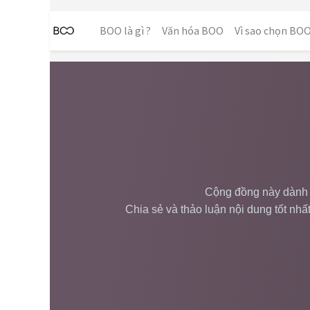
BOO là gì ?
Văn hóa BOO
Vì sao chọn BO
Cộng đồng này dành 
Chia sẻ và thảo luận nội dung tốt nh